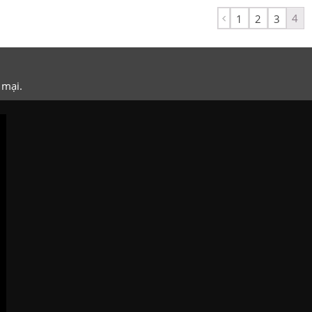
4
1
2
3
 mại.