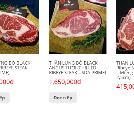
ƯNG BÒ BLACK
THĂN LƯNG BÒ BLACK
THĂN L
RIBEYE STEAK
ANGUS TƯƠI (CHILLED
Ribeye S
IME)
RIBEYE STEAK USDA PRIME)
– Miếng 
2,5cm)
,000
₫
1,650,000
₫
415,0
iếp
Đọc tiếp
Thêm và