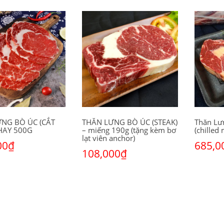
NG BÒ ÚC (CẮT
THĂN LƯNG BÒ ÚC (STEAK)
Thăn Lư
KHAY 500G
– miếng 190g (tặng kèm bơ
(chilled
lạt viên anchor)
00
₫
685,0
108,000
₫
 giỏ hàng
Thêm và
Thêm vào giỏ hàng