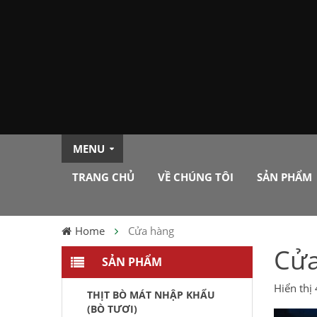
MENU
TRANG CHỦ
VỀ CHÚNG TÔI
SẢN PHẨM
Home
Cửa hàng
Cửa
SẢN PHẨM
Hiển thị
THỊT BÒ MÁT NHẬP KHẨU
(BÒ TƯƠI)