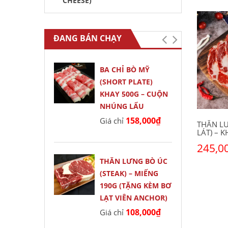
CHEESE)
ĐANG BÁN CHẠY
BA CHỈ BÒ MỸ
(SHORT PLATE)
KHAY 500G – CUỘN
NHÚNG LẨU
158,000
₫
Giá chỉ
THĂN LƯ
LÁT) – 
245,0
THĂN LƯNG BÒ ÚC
Thêm vào
(STEAK) – MIẾNG
190G (TẶNG KÈM BƠ
LẠT VIÊN ANCHOR)
108,000
₫
Giá chỉ