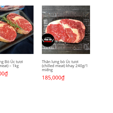
ng Bò Úc tươi
Thăn lưng bò Úc tươi
 meat) – 1kg
(chilled meat) khay 240g/1
miếng
00
₫
185,000
₫
o giỏ hàng
Thêm vào giỏ hàng