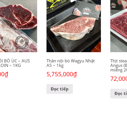
I BÒ ÚC – AUS
Thăn nội bò Wagyu Nhật
Thịt ste
OIN – 1KG
A5 – 1kg
Angus (B
miếng 2
00
₫
5,755,000
₫
72,00
 giỏ hàng
Đọc tiếp
Đọc t