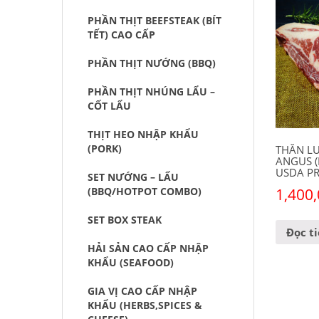
PHẦN THỊT BEEFSTEAK (BÍT
TẾT) CAO CẤP
PHẦN THỊT NƯỚNG (BBQ)
PHẦN THỊT NHÚNG LẨU –
CỐT LẨU
THỊT HEO NHẬP KHẨU
(PORK)
THĂN L
ANGUS (
USDA PR
SET NƯỚNG – LẨU
1,400
(BBQ/HOTPOT COMBO)
SET BOX STEAK
Đọc t
HẢI SẢN CAO CẤP NHẬP
KHẨU (SEAFOOD)
GIA VỊ CAO CẤP NHẬP
KHẨU (HERBS,SPICES &