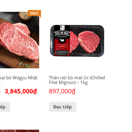
oại bò Wagyu Nhật
Thăn nội bò mát Úc (Chilled
g
Filet Mignon) – 1kg
3,845,000
₫
897,000
₫
₫
iếp
Đọc tiếp