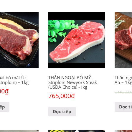
ại bò mát Úc
THĂN NGOẠI BÒ MỸ –
Thăn ng
Striploin) – 1kg
Striploin Newyork Steak
A5 – 1k
(USDA Choice) -1kg
00
₫
5,145,000
765,000
₫
iếp
Đọc t
Đọc tiếp