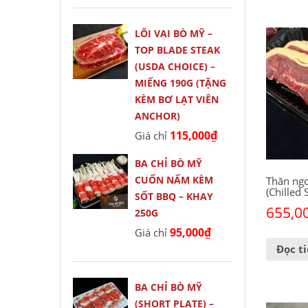
LÕI VAI BÒ MỸ –
TOP BLADE STEAK
(USDA CHOICE) –
MIẾNG 190G (TẶNG
KÈM BƠ LẠT VIÊN
ANCHOR)
115,000
₫
Giá chỉ
BA CHỈ BÒ MỸ
CUỐN NẤM KÈM
Thăn ngo
(Chilled 
SỐT BBQ – KHAY
655,0
250G
95,000
₫
Giá chỉ
Đọc t
BA CHỈ BÒ MỸ
(SHORT PLATE) –