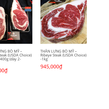
ƯNG BÒ MỸ –
THĂN LƯNG BÒ MỸ –
teak (USDA Choice)
Ribeye Steak (USDA Choice)
400g (dày 2-
-1kg
945,000
₫
00
₫
Thêm vào giỏ hàng
o giỏ hàng