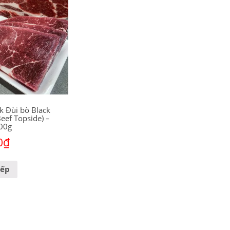
ak Đùi bò Black
eef Topside) –
00g
0
₫
iếp