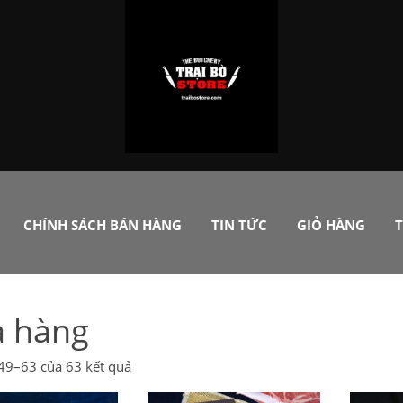
CHÍNH SÁCH BÁN HÀNG
TIN TỨC
GIỎ HÀNG
T
 hàng
 49–63 của 63 kết quả