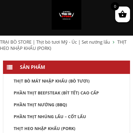
0
TRẠI BÒ STORE | Thịt bò tươi Mỹ - Úc | Set nướng lẩu
THỊT
HEO NHẬP KHẨU (PORK)
SẢN PHẨM
THỊT BÒ MÁT NHẬP KHẨU (BÒ TƯƠI)
PHẦN THỊT BEEFSTEAK (BÍT TẾT) CAO CẤP
PHẦN THỊT NƯỚNG (BBQ)
PHẦN THỊT NHÚNG LẨU – CỐT LẨU
THỊT HEO NHẬP KHẨU (PORK)