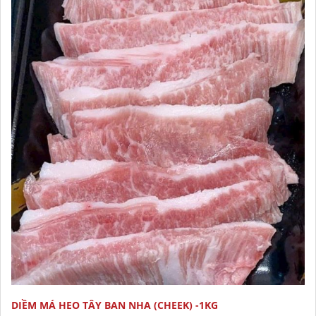
DIỀM MÁ HEO TÂY BAN NHA (CHEEK) -1KG