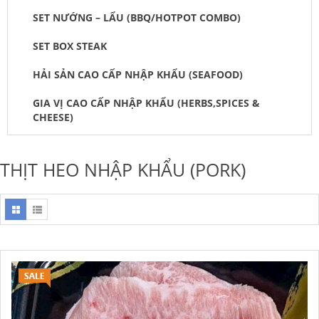
SET NƯỚNG – LẨU (BBQ/HOTPOT COMBO)
SET BOX STEAK
HẢI SẢN CAO CẤP NHẬP KHẨU (SEAFOOD)
GIA VỊ CAO CẤP NHẬP KHẨU (HERBS,SPICES &
CHEESE)
THỊT HEO NHẬP KHẨU (PORK)