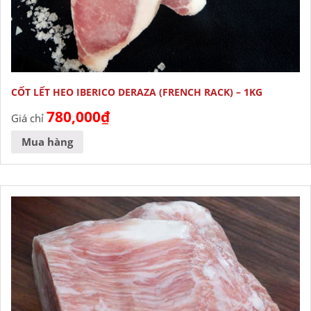
CỐT LẾT HEO IBERICO DERAZA (FRENCH RACK) – 1KG
780,000
₫
Giá chỉ
Mua hàng