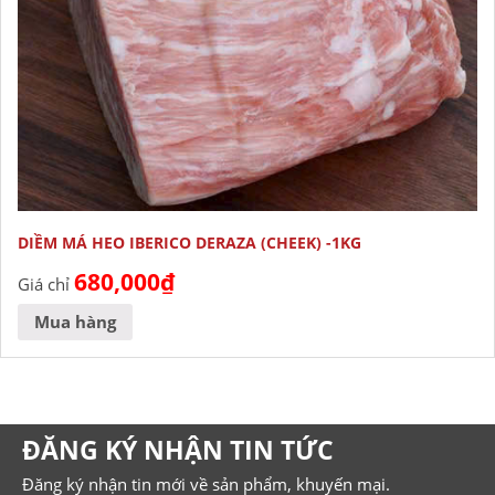
DIỀM MÁ HEO IBERICO DERAZA (CHEEK) -1KG
680,000
₫
Giá chỉ
Mua hàng
ĐĂNG KÝ NHẬN TIN TỨC
Đăng ký nhận tin mới về sản phẩm, khuyến mại.