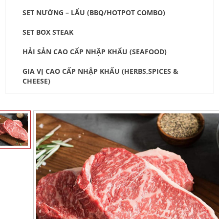
SET NƯỚNG – LẨU (BBQ/HOTPOT COMBO)
SET BOX STEAK
HẢI SẢN CAO CẤP NHẬP KHẨU (SEAFOOD)
GIA VỊ CAO CẤP NHẬP KHẨU (HERBS,SPICES &
CHEESE)