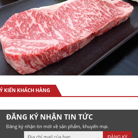
Ý KIẾN KHÁCH HÀNG
ĐĂNG KÝ NHẬN TIN TỨC
Đăng ký nhận tin mới về sản phẩm, khuyến mại.