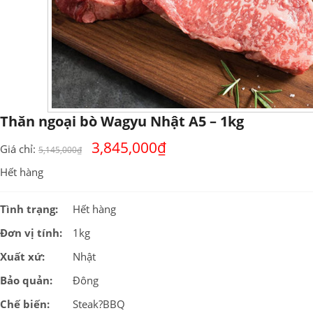
Thăn ngoại bò Wagyu Nhật A5 – 1kg
3,845,000
₫
Giá chỉ:
5,145,000
₫
Hết hàng
Tình trạng:
Hết hàng
Đơn vị tính:
1kg
Xuất xứ:
Nhật
Bảo quản:
Đông
Chế biến:
Steak?BBQ