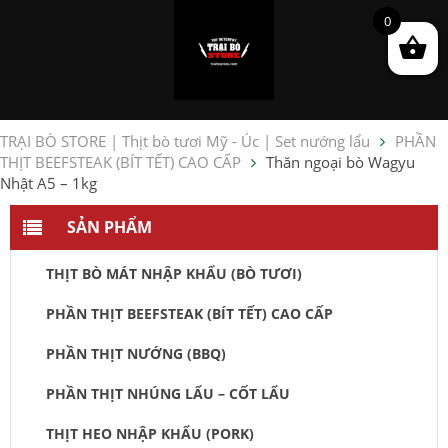
0
TRẠI BÒ STORE | Thịt bò tươi Mỹ - Úc | Set nướng lẩu
PHẦN
THỊT BEEFSTEAK (BÍT TẾT) CAO CẤP
Thăn ngoại bò Wagyu
Nhật A5 – 1kg
SẢN PHẨM
THỊT BÒ MÁT NHẬP KHẨU (BÒ TƯƠI)
PHẦN THỊT BEEFSTEAK (BÍT TẾT) CAO CẤP
PHẦN THỊT NƯỚNG (BBQ)
PHẦN THỊT NHÚNG LẨU – CỐT LẨU
THỊT HEO NHẬP KHẨU (PORK)