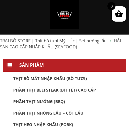
0
TRẠI BÒ STORE | Thịt bò tươi Mỹ - Úc | Set nướng lẩu
HẢI
SẢN CAO CẤP NHẬP KHẨU (SEAFOOD)
SẢN PHẨM
THỊT BÒ MÁT NHẬP KHẨU (BÒ TƯƠI)
PHẦN THỊT BEEFSTEAK (BÍT TẾT) CAO CẤP
PHẦN THỊT NƯỚNG (BBQ)
PHẦN THỊT NHÚNG LẨU – CỐT LẨU
THỊT HEO NHẬP KHẨU (PORK)