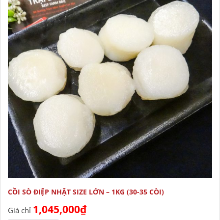
CỒI SÒ ĐIỆP NHẬT SIZE LỚN – 1KG (30-35 CÒI)
1,045,000
₫
Giá chỉ