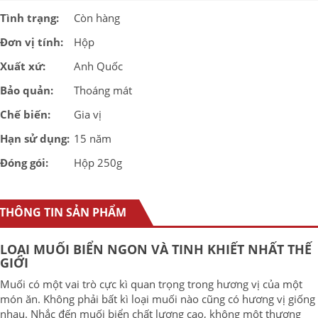
KHIẾT
Tình trạng:
Còn hàng
MALDON
SEA
Đơn vị tính:
Hộp
SALT
Xuất xứ:
Anh Quốc
FLAKES
số
Bảo quản:
Thoáng mát
lượng
Chế biến:
Gia vị
Hạn sử dụng:
15 năm
Đóng gói:
Hộp 250g
THÔNG TIN SẢN PHẨM
LOẠI MUỐI BIỂN NGON VÀ TINH KHIẾT NHẤT THẾ
GIỚI
Muối có một vai trò cực kì quan trọng trong hương vị của một
món ăn. Không phải bất kì loại muối nào cũng có hương vị giống
nhau. Nhắc đến muối biển chất lượng cao, không một thương