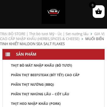
0
TRẠI BÒ STORE | Thịt bò tươi Mỹ - Úc | Set nướng lẩu
GIA VỊ
CAO CẤP NHẬP KHẨU (HERBS,SPICES & CHEESE)
MUỐI BIỂN
TINH KHIẾT MALDON SEA SALT FLAKES
SẢN PHẨM
THỊT BÒ MÁT NHẬP KHẨU (BÒ TƯƠI)
PHẦN THỊT BEEFSTEAK (BÍT TẾT) CAO CẤP
PHẦN THỊT NƯỚNG (BBQ)
PHẦN THỊT NHÚNG LẨU – CỐT LẨU
THỊT HEO NHẬP KHẨU (PORK)