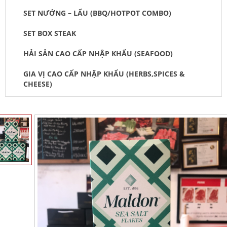
SET NƯỚNG – LẨU (BBQ/HOTPOT COMBO)
SET BOX STEAK
HẢI SẢN CAO CẤP NHẬP KHẨU (SEAFOOD)
GIA VỊ CAO CẤP NHẬP KHẨU (HERBS,SPICES &
CHEESE)