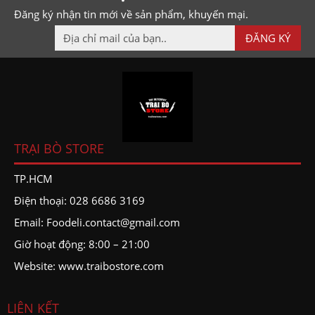
CHÍNH SÁCH GIAO HÀNG
ĐĂNG KÝ THÀNH VIÊN
MẠNG XÃ HỘI
Copyright © 2020. Traibostore.com – CỬA HÀNG TIỆN LỢI –
THỰC PHẨM SẠCH
Developed by
HALINK