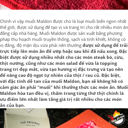
Chính vì vậy muối Maldon được cho là loại muối biển ngon nhất
thế giới, được sử dụng để tạo vị và trang trí cho rất nhiều món ăn
đẳng cấp nhà hàng. Muối Maldon được sản xuất bằng phương
pháp thu hoạch muối truyền thống, sạch và tinh khiết, không có
vị đắng, độ mặn dịu vừa phải nên thường
được sử dụng để trải
trực tiếp lên món ăn để ướp hoặc sau khi đã nấu xong. Đặc
biệt được sử dụng nhiều nhất cho các món steak bò, cừu,
thịt nướng, cũng như các món salad để vừa là topping
trang trí đẹp mắt, vừa tạo hương vị đặc trưng và tạo nền
để nâng cao độ ngọt tự nhiên của thịt / rau củ.
Đặc biệt,
với đặc tính dễ tan của muối Maldon, bạn sẽ không hề có
cảm giác ăn phải "muối" khi thưởng thức các món ăn. Muối
Maldon hòa tan đều vị, thấm trong từng thớ thịt chính là
ưu điểm lớn nhất làm tăng giá trị rất nhiều cho các món
ăn của bạn.