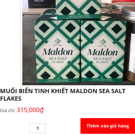
MUỐI BIỂN TINH KHIẾT MALDON SEA SALT
FLAKES
315,000
₫
Giá chỉ:
MUỐI
Thêm vào giỏ hàng
BIỂN
TINH