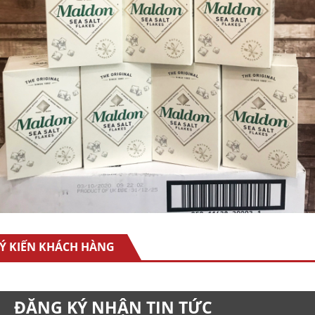
TRẠI BÒ STORE
TP.HCM
Điện thoại: 028 6686 3169
Email: Foodeli.contact@gmail.com
Giờ hoạt động:
8:00 – 21:00
Website: www.traibostore.com
LIÊN KẾT
HOME
VỀ CHÚNG TÔI
CHÍNH SÁCH BÁN HÀNG